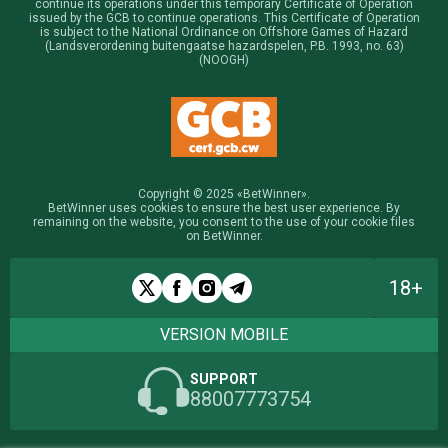
continue its operations under this temporary Certificate of Operation
issued by the GCB to continue operations. This Certificate of Operation
is subject to the National Ordinance on Offshore Games of Hazard
(Landsverordening buitengaatse hazardspelen, P.B. 1993, no. 63)
(NOOGH)
Copyright © 2025 «BetWinner».
BetWinner uses cookies to ensure the best user experience. By
remaining on the website, you consent to the use of your cookie files
on BetWinner.
18+
VERSION MOBILE
SUPPORT
88007773754