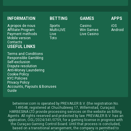
INFORMATION
BETTING
GAMES
APPS
A propos de nous
Sports
Casino
iOS
Affiliate Program
Multi-LIVE
Win Games
Android
Payment methods
Live
Live Casino
Mobile version
Toto
Contacts
USEFUL LINKS
Terms and Conditions
Responsible Gambling
Self-exclusion
Dispute resolution
Anti-Money Laundering
Сookie Policy
KYC Policies
Privacy Policy
Accounts, Payouts & Bonuses
Guide
betwinner.com is operated by PREVAILER B.V. (the registration No.
149548, registered at Chuchubiweg 17, Willemstad, Curaçao).
HARBESINA LTD provide processing services on the website as Billing
Agents. All rights reserved and protected by law. PREVAILER B.V. has an
application, OGL/2024/341/0759, for a gaming license in progress with
the Curaçao Gaming Control Board. Until that process is concluded,
based on a transitional arrangement, the company is permitted to